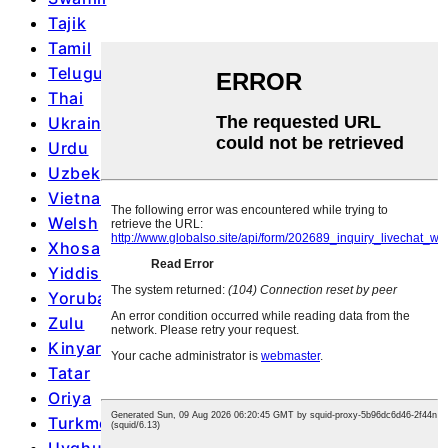
Tajik
Tamil
Telugu
Thai
Ukrainian
Urdu
Uzbek
Vietnamese
Welsh
Xhosa
Yiddish
Yoruba
Zulu
Kinyarwanda
Tatar
Oriya
Turkmen
Uyghur