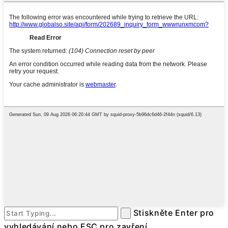
Stiskněte Enter pro
vyhledávání nebo ESC pro zavření