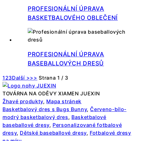
PROFESIONÁLNÍ ÚPRAVA
BASKETBALOVÉHO OBLEČENÍ
PROFESIONÁLNÍ ÚPRAVA
BASEBALLOVÝCH DRESŮ
1
2
3
Další >
>>
Strana 1 / 3
TOVÁRNA NA ODĚVY XIAMEN JUEXIN
Žhavé produkty
,
Mapa stránek
Basketbalový dres s Bugs Bunny
,
Červeno-bílo-
modrý basketbalový dres
,
Basketbalové
baseballové dresy
,
Personalizované fotbalové
dresy
,
Dětské baseballové dresy
,
Fotbalové dresy
na míru
,