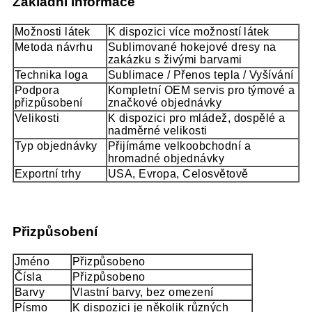
Základní informace
Možnosti látek
K dispozici více možností látek
Metoda návrhu
Sublimované hokejové dresy na
zakázku s živými barvami
Technika loga
Sublimace / Přenos tepla / Vyšívání
Podpora
Kompletní OEM servis pro týmové a
přizpůsobení
značkové objednávky
Velikosti
K dispozici pro mládež, dospělé a
nadměrné velikosti
Typ objednávky
Přijímáme velkoobchodní a
hromadné objednávky
Exportní trhy
USA, Evropa, Celosvětově
Přizpůsobení
Jméno
Přizpůsobeno
Čísla
Přizpůsobeno
Barvy
Vlastní barvy, bez omezení
Písmo
K dispozici je několik různých