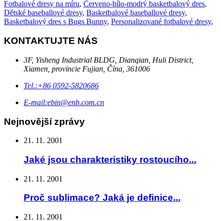
Fotbalové dresy na míru
,
Červeno-bílo-modrý basketbalový dres
,
Dětské baseballové dresy
,
Basketbalové baseballové dresy
,
Basketbalový dres s Bugs Bunny
,
Personalizované fotbalové dresy
,
KONTAKTUJTE NÁS
3F, Yisheng Industrial BLDG, Dianqian, Huli District,
Xiamen, provincie Fujian, Čína, 361006
Tel.:
+86 0592-5820686
E-mail:
ebin@enb.com.cn
Nejnovější zprávy
21. 11. 2001
Jaké jsou charakteristiky rostoucího...
21. 11. 2001
Proč sublimace? Jaká je definice...
21. 11. 2001