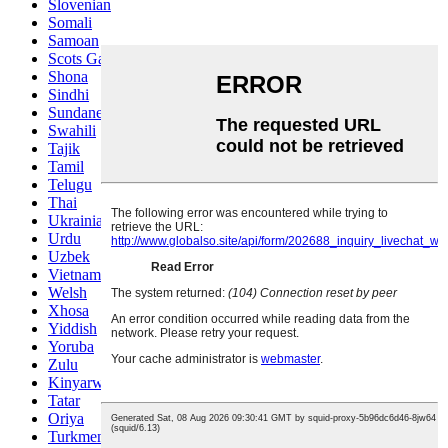
Slovenian
Somali
Samoan
Scots Gaelic
Shona
Sindhi
Sundanese
Swahili
Tajik
Tamil
Telugu
Thai
Ukrainian
Urdu
Uzbek
Vietnamese
Welsh
Xhosa
Yiddish
Yoruba
Zulu
Kinyarwanda
Tatar
Oriya
Turkmen